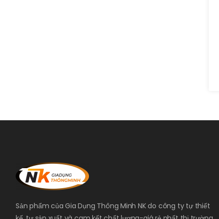
Sản phẩm của Gia Dụng Thông Minh NK do công ty tự thiết
kế, tự sản xuất và cam kết chất lượng-giá rẻ nhất thị trường.