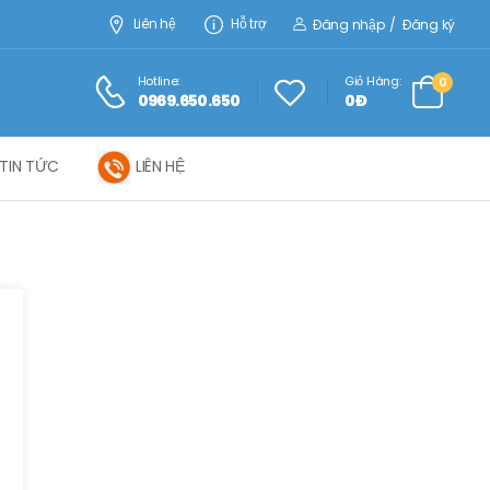
Liên hệ
Hỗ trợ
Đăng nhập
/
Đăng ký
Hotline:
Giỏ Hàng:
0
0969.650.650
0Đ
TIN TỨC
LIÊN HỆ