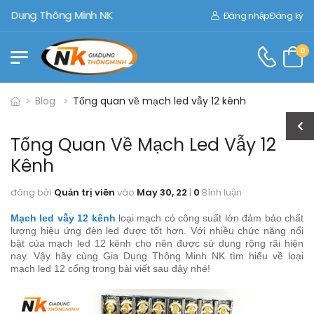
ng Thông Minh NK
Đăng nhập
Đăng ký
0
Blog
Tổng quan về mạch led vẫy 12 kênh
Tổng Quan Về Mạch Led Vẫy 12
Kênh
đăng bởi
Quản trị viên
vào
May 30, 22
|
0
Bình luận
Mạch led vẫy 12 kênh
loại mạch có công suất lớn đảm bảo chất
lượng hiệu ứng đèn led được tốt hơn. Với nhiều chức năng nổi
bật của mạch led 12 kênh cho nên được sử dụng rộng rãi hiện
nay. Vậy hãy cùng Gia Dụng Thông Minh NK tìm hiểu về loại
mạch led 12 cổng trong bài viết sau đây nhé!