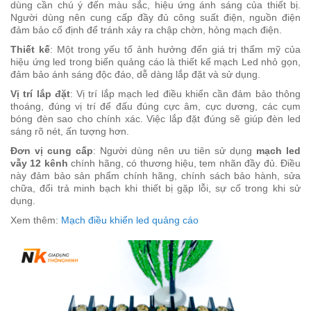
dùng cần chú ý đến màu sắc, hiệu ứng ánh sáng của thiết bị.
Người dùng nên cung cấp đầy đủ công suất điện, nguồn điện
đảm bảo cố định để tránh xảy ra chập chờn, hỏng mạch điện.
Thiết kế
: Một trong yếu tố ảnh hưởng đến giá trị thẩm mỹ của
hiệu ứng led trong biển quảng cáo là thiết kế mạch Led nhỏ gọn,
đảm bảo ánh sáng độc đáo, dễ dàng lắp đặt và sử dụng.
Vị trí lắp đặt
: Vị trí lắp mạch led điều khiển cần đảm bảo thông
thoáng, đúng vị trí để đấu đúng cực âm, cực dương, các cụm
bóng đèn sao cho chính xác. Việc lắp đặt đúng sẽ giúp đèn led
sáng rõ nét, ấn tượng hơn.
Đơn vị cung cấp
: Người dùng nên ưu tiên sử dụng
mạch led
vẫy 12 kênh
chính hãng, có thương hiệu, tem nhãn đầy đủ. Điều
này đảm bảo sản phẩm chính hãng, chính sách bảo hành, sửa
chữa, đổi trả minh bạch khi thiết bị gặp lỗi, sự cố trong khi sử
dụng.
Xem thêm:
Mạch điều khiển led quảng cáo