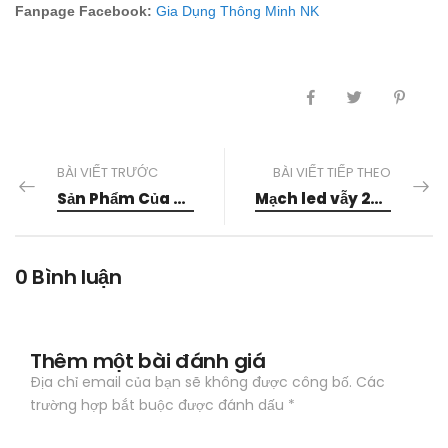
Fanpage Facebook:
Gia Dụng Thông Minh NK
BÀI VIẾT TRƯỚC
BÀI VIẾT TIẾP THEO
Sản Phẩm Của Gia Dụng Thông Minh NK Được Sản Xuất Ở Đâu
Mạch led vẫy 24 kênh 30A mua ở đâu giá rẻ chất lượng tốt?
0 Bình luận
Thêm một bài đánh giá
Địa chỉ email của bạn sẽ không được công bố. Các
trường hợp bắt buộc được đánh dấu *