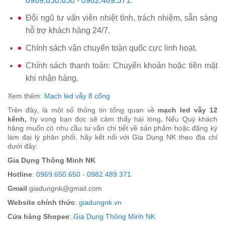
0969.650.650
-
0982.489.371
.
Đội ngũ tư vấn viên nhiệt tình, trách nhiệm, sẵn sàng
hỗ trợ khách hàng 24/7.
Chính sách vận chuyển toàn quốc cực linh hoạt.
Chính sách thanh toán: Chuyển khoản hoặc tiền mặt
khi nhận hàng.
Xem thêm:
Mạch led vẫy 8 cổng
Trên đây, là một số thông tin tổng quan về
mạch led vẫy 12
kênh,
hy vọng bạn đọc sẽ cảm thấy hài lòng
.
Nếu Quý khách
hàng muốn có nhu cầu tư vấn chi tiết về sản phẩm hoặc đăng ký
làm đại lý phân phối, hãy kết nối với Gia Dụng NK theo địa chỉ
dưới đây:
Gia Dụng Thông Minh NK
Hotline
:
0969.650.650
-
0982.489.371
Gmail
giadungnk@gmail.com
Website chính thức
:
giadungnk.vn
Cửa hàng Shopee
:
Gia Dụng Thông Minh NK